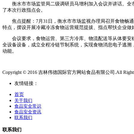
衡水市市场监管局二级调研员马增利加入会议并讲话。全市食
了本次行政指点会。
焦点提醒：7月31日，衡水市市场监视办理局召开食物畅通
特点，摆设开展冷藏冷冻食物运营规范提拔、指点帮扶企业做
会议要求，食物运营、第三方冷库、物流配送等从体要安稳
全设备设备，成立全程冷链节制系统，实现食物消息电子逃溯
动能。
Copyright © 2016 吉林伟德国际官方网站食品有限公司.All Rights 
友情链接：
首页
关于我们
食品安全常识
食品安全资讯
联系我们
联系我们