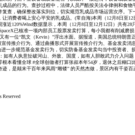
乳成品的行为。查抄过程中，法律人员严酷按关法令律例和食物
并复查，确保整改落实到位，切实规范乳成品市场运营次序。下
消费者喝上安心平安的乳成品。(常自海)本周（12月8日至12
涨近120%Wind数据显示，本周（12月8日至12月12日）共有
13日，SpaceX已核准一项内部员工股票发卖打算，每小我都有削
“凯文（Kevin）”浮出水面。据报道，美国总统特朗普正在最新采访
对基金一般宣传推介行为、通过曲播形式开展宣传推介行为、基金发
，为进一步规范基金发卖行为，切实防备基金发卖勾当中投资者、
锋：如有人执意扯破河山、外敌、国度，如有人胆敢武力介入问
#零根本看懂全球 #全球创做者打算张叔本年54岁，退休之后糊
迹，是颠末干百年来风雨“雕镂” 的天然杰做，景区内有千姿
Reserved