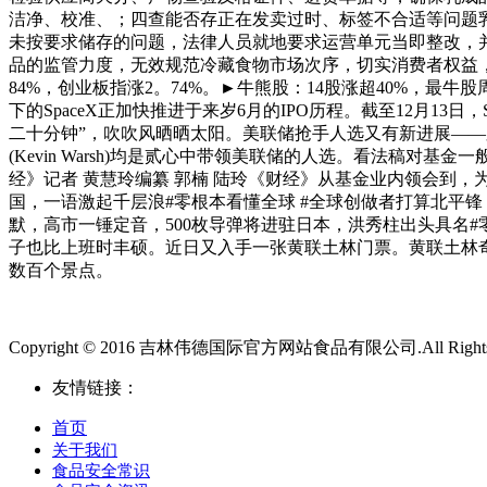
洁净、校准、；四查能否存正在发卖过时、标签不合适等问题
未按要求储存的问题，法律人员就地要求运营单元当即整改，
品的监管力度，无效规范冷藏食物市场次序，切实消费者权益，让
84%，创业板指涨2。74%。►牛熊股：14股涨超40%，最牛股周
下的SpaceX正加快推进于来岁6月的IPO历程。截至12月
二十分钟”，吹吹风晒晒太阳。美联储抢手人选又有新进展——又有一位
(Kevin Warsh)均是贰心中带领美联储的人选。看法稿
经》记者 黄慧玲编纂 郭楠 陆玲《财经》从基金业内领会到
国，一语激起千层浪#零根本看懂全球 #全球创做者打算北平
默，高市一锤定音，500枚导弹将进驻日本，洪秀柱出头具名
子也比上班时丰硕。近日又入手一张黄联土林门票。黄联土林奇
数百个景点。
Copyright © 2016 吉林伟德国际官方网站食品有限公司.All Rights 
友情链接：
首页
关于我们
食品安全常识