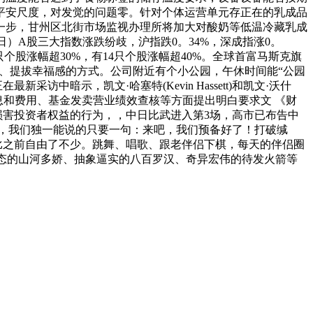
平安尺度，对发觉的问题零。针对个体运营单元存正在的乳成品
一步，甘州区北街市场监视办理所将加大对酸奶等低温冷藏乳成
日）A股三大指数涨跌纷歧，沪指跌0。34%，深成指涨0。
28只个股涨幅超30%，有14只个股涨幅超40%。全球首富马斯克旗
减磨损、提拔幸福感的方式。公司附近有个小公园，午休时间能“公园
中暗示，凯文·哈塞特(Kevin Hassett)和凯文·沃什
卖消息和费用、基金发卖营业绩效查核等方面提出明白要求文 《财
损害投资者权益的行为，，中日比武进入第3场，高市已布告中
题，我们独一能说的只要一句：来吧，我们预备好了！打破缄
口比之前自由了不少。跳舞、唱歌、跟老伴侣下棋，每天的伴侣圈
百态的山河多娇、抽象逼实的八百罗汉、奇异宏伟的待发火箭等