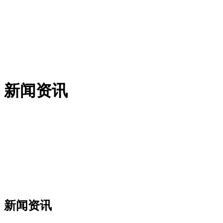
新闻资讯
新闻资讯